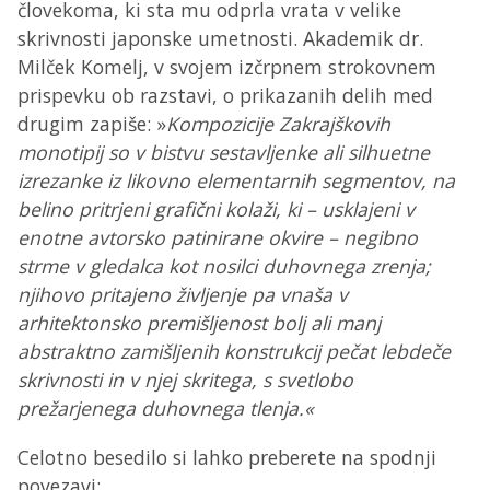
človekoma, ki sta mu odprla vrata v velike
skrivnosti japonske umetnosti. Akademik dr.
Milček Komelj, v svojem izčrpnem strokovnem
prispevku ob razstavi, o prikazanih delih med
drugim zapiše: »
Kompozicije Zakrajškovih
monotipij so v bistvu sestavljenke ali silhuetne
izrezanke iz likovno elementarnih segmentov, na
belino pritrjeni grafični kolaži, ki – usklajeni v
enotne avtorsko patinirane okvire – negibno
strme v gledalca kot nosilci duhovnega zrenja;
njihovo pritajeno življenje pa vnaša v
arhitektonsko premišljenost bolj ali manj
abstraktno zamišljenih konstrukcij pečat lebdeče
skrivnosti in v njej skritega, s svetlobo
prežarjenega duhovnega tlenja.«
Celotno besedilo si lahko preberete na spodnji
povezavi: